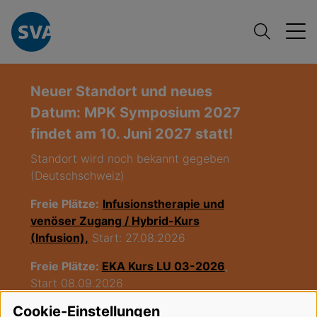
Neuer Standort und neues
Datum: MPK Symposium 2027
findet am 10. Juni 2027 statt!
Standort wird noch bekannt gegeben
(Deutschschweiz)
Freie Plätze:
Infusionstherapie und
venöser Zugang / Hybrid-Kurs
(Infusion),
Start: 27.08.2026
Freie Plätze:
EKA Kurs LU 03-2026
,
Start 08.09.2026
Cookie-Einstellungen