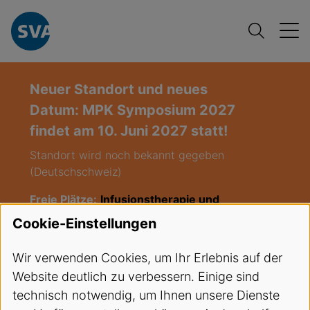
Neuer Standort und neues
Datum: MPK Symposium 2027
findet am 10. Juni 2027 statt!
Standort wird noch bekannt gegeben
(Deutschschweiz)
Freie Plätze:
Infusionstherapie und
venöser Zugang / Hybrid-Kurs
Cookie-Einstellungen
(Infusion),
Start: 27.08.2026
Wir verwenden Cookies, um Ihr Erlebnis auf der
Freie Plätze:
EKA Kurs LU 03-2026
,
Website deutlich zu verbessern. Einige sind
Start 08.09.2026
technisch notwendig, um Ihnen unsere Dienste