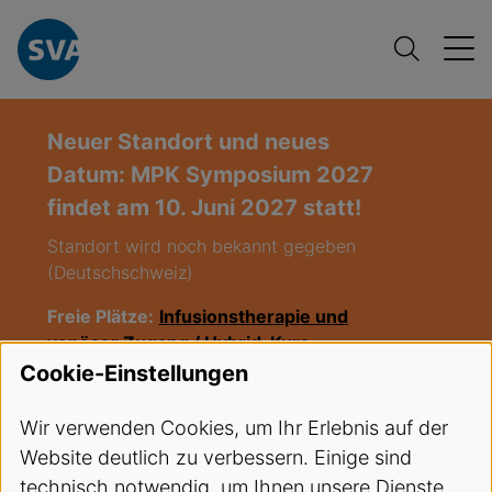
Neuer Standort und neues
Datum: MPK Symposium 2027
findet am 10. Juni 2027 statt!
Standort wird noch bekannt gegeben
(Deutschschweiz)
Freie Plätze:
Infusionstherapie und
venöser Zugang / Hybrid-Kurs
(Infusion),
Start: 27.08.2026
Cookie-Einstellungen
Freie Plätze:
EKA Kurs LU 03-2026
,
Wir verwenden Cookies, um Ihr Erlebnis auf der
Start 08.09.2026
Website deutlich zu verbessern. Einige sind
technisch notwendig, um Ihnen unsere Dienste