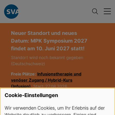
Neuer Standort und neues
Datum: MPK Symposium 2027
findet am 10. Juni 2027 statt!
Standort wird noch bekannt gegeben
(Deutschschweiz)
Freie Plätze:
Infusionstherapie und
venöser Zugang / Hybrid-Kurs
(Infusion),
Start: 27.08.2026
Cookie-Einstellungen
Freie Plätze:
EKA Kurs LU 03-2026
,
Start 08.09.2026
Wir verwenden Cookies, um Ihr Erlebnis auf der
Website deutlich zu verbessern. Einige sind