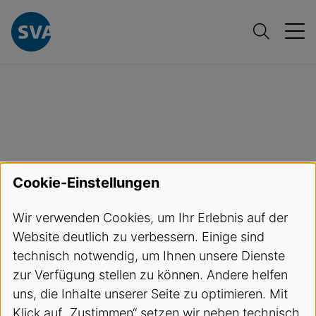
B
ildungsangebote
B
erufsbildnerkurs Ärztin / Arzt (FMH) - Führung aus Sicht der Praxisbesitzerinnen / Praxisbesitzer
Berufsbildnerkurs Ärztin /
Arzt (FMH) - Führung aus
Cookie-Einstellungen
Sicht der
Wir verwenden Cookies, um Ihr Erlebnis auf der
Praxisbesitzerinnen /
Website deutlich zu verbessern. Einige sind
Praxisbesitzer
technisch notwendig, um Ihnen unsere Dienste
zur Verfügung stellen zu können. Andere helfen
uns, die Inhalte unserer Seite zu optimieren. Mit
Termine und Anmeldung
Klick auf „Zustimmen“ setzen wir neben technisch