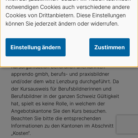
Berufsbildnerinnen und Berufsbildner einen
notwendigen Cookies auch verschiedene andere
entsprechenden Kurs zu absolvieren. Dieses
Obligatorium gilt auch für die Arztpraxis, sobald
Cookies von Drittanbietern. Diese Einstellungen
Medizinische Praxis-Fachpersonen ausgebildet
können Sie jederzeit ändern oder widerrufen.
werden. Der SVA bietet berufsspezifische
Berufsbildner/innen-Kurse in den Kantonen Zürich,
Bern, Aargau, Glarus, Luzern, Uri, Ob- und
Einstellung ändern
Zustimmen
Nidwalden sowie in der Ostschweiz an. Diese
werden in Zusammenarbeit mit der für die
Kursorganisation behördlich anerkannten
apprendo gmbh, berufs- und praxisbildner
und/oder dem wbz Lenzburg durchgeführt. Da
der Kursausweis für Berufsbildnerinnen und
Berufsbildner in der ganzen Schweiz Gültigkeit
hat, spielt es keine Rolle, in welchem der
Angebotskantone Sie den Kurs besuchen.
Beachten Sie bitte die entsprechenden
Informationen zu den Kantonen im Abschnitt
„Kosten“.