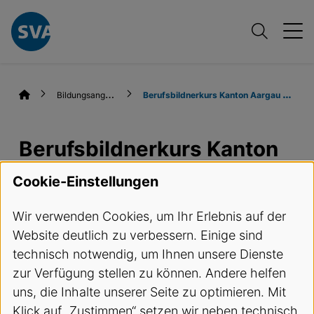
B
ildungsangebote
B
erufsbildnerkurs Kanton Aargau (BBK AG)
Berufsbildnerkurs Kanton
Aargau (BBK AG)
Cookie-Einstellungen
Wir verwenden Cookies, um Ihr Erlebnis auf der
Termine und Anmeldung
Website deutlich zu verbessern. Einige sind
technisch notwendig, um Ihnen unsere Dienste
Kursbeschreibung
zur Verfügung stellen zu können. Andere helfen
uns, die Inhalte unserer Seite zu optimieren. Mit
Gemäss Berufsbildungsgesetz haben
Klick auf „Zustimmen“ setzen wir neben technisch