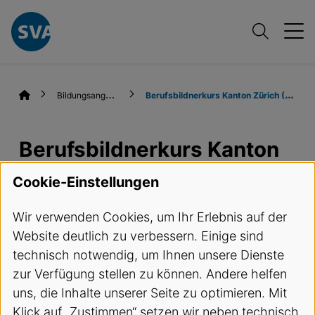
B
ildungsangebote
B
erufsbildnerkurs Kanton Zürich (BBK ZH)
Berufsbildnerkurs Kanton
Zürich (BBK ZH)
Cookie-Einstellungen
Wir verwenden Cookies, um Ihr Erlebnis auf der
Termine und Anmeldung
Website deutlich zu verbessern. Einige sind
technisch notwendig, um Ihnen unsere Dienste
Kursbeschreibung
zur Verfügung stellen zu können. Andere helfen
uns, die Inhalte unserer Seite zu optimieren. Mit
Gemäss Berufsbildungsgesetz haben
Klick auf „Zustimmen“ setzen wir neben technisch