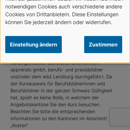
Berufsbildnerinnen und Berufsbildner einen
notwendigen Cookies auch verschiedene andere
entsprechenden Kurs zu absolvieren. Dieses
Obligatorium gilt auch für die Arztpraxis, sobald
Cookies von Drittanbietern. Diese Einstellungen
Medizinische Praxis-Fachpersonen ausgebildet
können Sie jederzeit ändern oder widerrufen.
werden. Der SVA bietet berufsspezifische
Berufsbildner/innen-Kurse in den Kantonen Zürich,
Bern, Aargau, Glarus, Luzern, Uri, Ob- und
Einstellung ändern
Zustimmen
Nidwalden sowie in der Ostschweiz an. Diese
werden in Zusammenarbeit mit der für die
Kursorganisation behördlich anerkannten
apprendo gmbh, berufs- und praxisbildner
und/oder dem wbz Lenzburg durchgeführt. Da
der Kursausweis für Berufsbildnerinnen und
Berufsbildner in der ganzen Schweiz Gültigkeit
hat, spielt es keine Rolle, in welchem der
Angebotskantone Sie den Kurs besuchen.
Beachten Sie bitte die entsprechenden
Informationen zu den Kantonen im Abschnitt
„Kosten“.