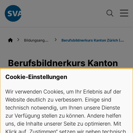
B
ildungsangebote
B
erufsbildnerkurs Kanton Zürich (BBK ZH)
Berufsbildnerkurs Kanton
Zürich (BBK ZH)
Cookie-Einstellungen
Wir verwenden Cookies, um Ihr Erlebnis auf der
Termine und Anmeldung
Website deutlich zu verbessern. Einige sind
technisch notwendig, um Ihnen unsere Dienste
Kursbeschreibung
zur Verfügung stellen zu können. Andere helfen
uns, die Inhalte unserer Seite zu optimieren. Mit
Gemäss Berufsbildungsgesetz haben
Klick auf „Zustimmen“ setzen wir neben technisch