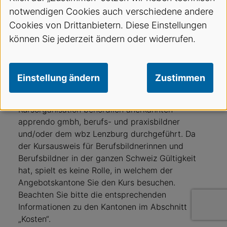
Berufsbildnerinnen und Berufsbildner einen
notwendigen Cookies auch verschiedene andere
entsprechenden Kurs zu absolvieren. Dieses
Obligatorium gilt auch für die Arztpraxis, sobald
Cookies von Drittanbietern. Diese Einstellungen
Medizinische Praxis-Fachpersonen ausgebildet
können Sie jederzeit ändern oder widerrufen.
werden. Der SVA bietet berufsspezifische
Berufsbildner/innen-Kurse in den Kantonen Zürich,
Bern, Aargau, Glarus, Luzern, Uri, Ob- und
Einstellung ändern
Zustimmen
Nidwalden sowie in der Ostschweiz an. Diese
werden in Zusammenarbeit mit der für die
Kursorganisation behördlich anerkannten
apprendo gmbh, berufs- und praxisbildner
und/oder dem wbz Lenzburg durchgeführt. Da
der Kursausweis für Berufsbildnerinnen und
Berufsbildner in der ganzen Schweiz Gültigkeit
hat, spielt es keine Rolle, in welchem der
Angebotskantone Sie den Kurs besuchen.
Beachten Sie bitte die entsprechenden
Informationen zu den Kantonen im Abschnitt
„Kosten“.