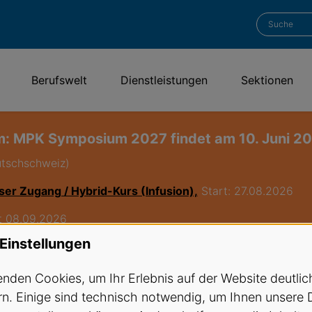
Berufswelt
Dienstleistungen
Sektionen
: MPK Symposium 2027 findet am 10. Juni 202
utschschweiz)
ser Zugang / Hybrid-Kurs (Infusion),
Start: 27.08.2026
rt 08.09.2026
Einstellungen
Röntgenkurse
nden Cookies, um Ihr Erlebnis auf der Website deutlic
n. Einige sind technisch notwendig, um Ihnen unsere 