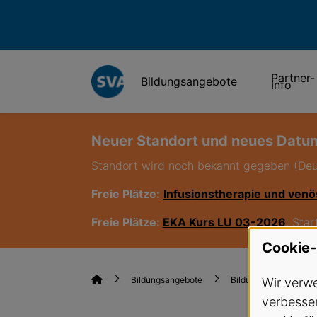
Partner-
Bildungsangebote
Info
Neuer Standort und neues Datum
Standort wird noch bekannt gegeben (De
Freie Plätze:
Infusionstherapie und venö
Freie Plätze:
EKA Kurs LU 03-2026
, Sta
Cookie-
Bildungsangebote
Bildungsangebote
Wir verwe
verbesser