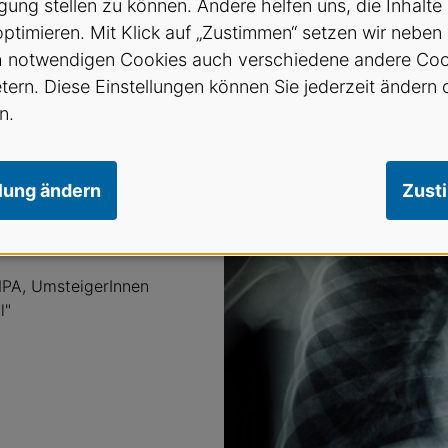
gung stellen zu können. Andere helfen uns, die Inhalte
optimieren. Mit Klick auf „Zustimmen“ setzen wir neben
h notwendigen Cookies auch verschiedene andere Coo
etern. Diese Einstellungen können Sie jederzeit ändern 
n.
llung ändern
Zust
t für MPA und
sonal"
MPA, UmsteigerInnen
l"