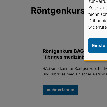
zur Verfü
Röntgenkurse
Seite zu 
technisc
Drittanbi
widerrufe
Einste
Röntgenkurs BAG-anerkann
"übriges medizinisches Per
BAG-anerkannter Röntgenkurs für 
und "übriges medizinisches Persona
mehr erfahren