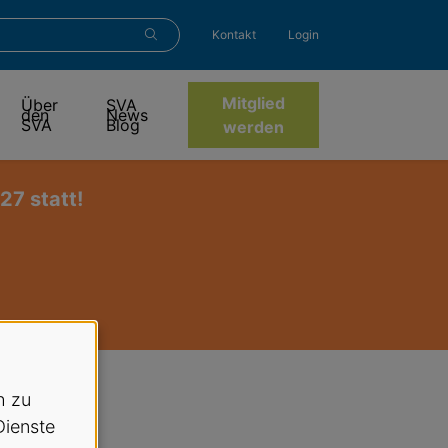
Kontakt
Login
Mitglied
Über
SVA
den
News
SVA
Blog
werden
7 statt!
h zu
Dienste