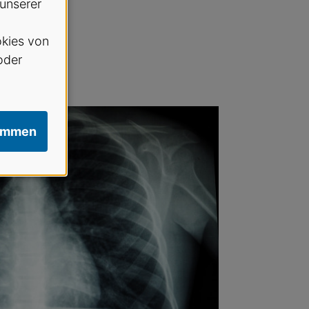
 unserer
kies von
oder
immen