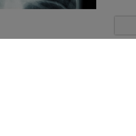
efresh
 und Referentinnen kommen direkt
 und werden nachAbsprache mit
e und praxisbezogene
ung durchführen.