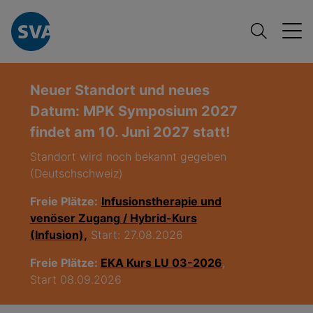
Neuer Standort und neues
Datum: MPK Symposium 2027
findet am 10. Juni 2027 statt!
Standort wird noch bekannt gegeben
(Deutschschweiz)
Freie Plätze:
Infusionstherapie und
venöser Zugang / Hybrid-Kurs
(Infusion),
Start: 27.08.2026
Freie Plätze:
EKA Kurs LU 03-2026
,
Start 08.09.2026