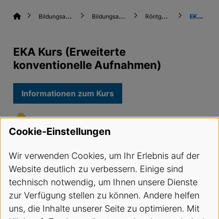
B
ildungsangebote
B
ildungsangebote
R
öntgenkurse
E
KA Kurs
EKA Kurs (Erweiterte
konventionelle Aufnahmen)
Informationen zum Kurs
👇
Cookie-Einstellungen
Direkt anmelden
Wir verwenden Cookies, um Ihr Erlebnis auf der
Website deutlich zu verbessern. Einige sind
Buchung und Anzeige verfügbarer Plätze direkt im
technisch notwendig, um Ihnen unsere Dienste
externen Portal (wählen Sie den gewünschten
zur Verfügung stellen zu können. Andere helfen
Termin)
uns, die Inhalte unserer Seite zu optimieren. Mit