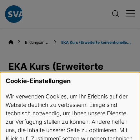
B
ildungsangebote
E
KA Kurs (Erweiterte konventionelle Aufnahmen)
EKA Kurs (Erweiterte
konventionelle
Cookie-Einstellungen
Aufnahmen)
Wir verwenden Cookies, um Ihr Erlebnis auf der
Website deutlich zu verbessern. Einige sind
Termine und Anmeldung
technisch notwendig, um Ihnen unsere Dienste
zur Verfügung stellen zu können. Andere helfen
Kursbeschreibung
uns, die Inhalte unserer Seite zu optimieren. Mit
Klick auf „Zustimmen“ setzen wir neben technisch