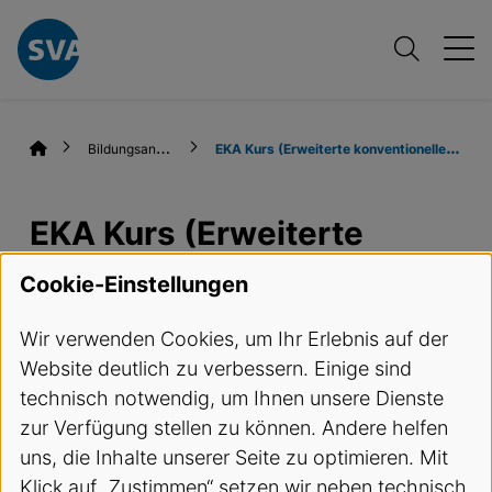
B
ildungsangebote
E
KA Kurs (Erweiterte konventionelle Aufnahmen)
EKA Kurs (Erweiterte
konventionelle
Cookie-Einstellungen
Aufnahmen)
Wir verwenden Cookies, um Ihr Erlebnis auf der
Website deutlich zu verbessern. Einige sind
Termine und Anmeldung
technisch notwendig, um Ihnen unsere Dienste
zur Verfügung stellen zu können. Andere helfen
Kursbeschreibung
uns, die Inhalte unserer Seite zu optimieren. Mit
Klick auf „Zustimmen“ setzen wir neben technisch