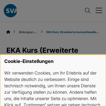
B
ildungsangebote
E
KA Kurs (Erweiterte konventionelle Aufnahmen)
EKA Kurs (Erweiterte
konventionelle
Cookie-Einstellungen
Aufnahmen)
Wir verwenden Cookies, um Ihr Erlebnis auf der
Website deutlich zu verbessern. Einige sind
Termine und Anmeldung
technisch notwendig, um Ihnen unsere Dienste
zur Verfügung stellen zu können. Andere helfen
Kursbeschreibung
uns, die Inhalte unserer Seite zu optimieren. Mit
Klick auf „Zustimmen“ setzen wir neben technisch