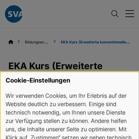
B
ildungsangebote
E
KA Kurs (Erweiterte konventionelle Aufnahmen)
EKA Kurs (Erweiterte
konventionelle
Cookie-Einstellungen
Aufnahmen)
Wir verwenden Cookies, um Ihr Erlebnis auf der
Website deutlich zu verbessern. Einige sind
Termine und Anmeldung
technisch notwendig, um Ihnen unsere Dienste
zur Verfügung stellen zu können. Andere helfen
Kursbeschreibung
uns, die Inhalte unserer Seite zu optimieren. Mit
Klick auf „Zustimmen“ setzen wir neben technisch