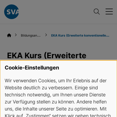
B
ildungsangebote
E
KA Kurs (Erweiterte konventionelle Aufnahmen)
EKA Kurs (Erweiterte
konventionelle
Cookie-Einstellungen
Aufnahmen)
Wir verwenden Cookies, um Ihr Erlebnis auf der
Website deutlich zu verbessern. Einige sind
Termine und Anmeldung
technisch notwendig, um Ihnen unsere Dienste
zur Verfügung stellen zu können. Andere helfen
Kursbeschreibung
uns, die Inhalte unserer Seite zu optimieren. Mit
Klick auf „Zustimmen“ setzen wir neben technisch