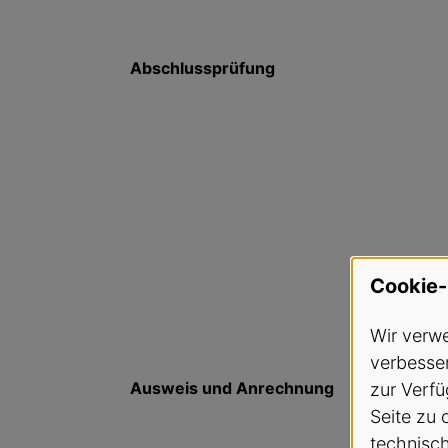
Abschlussprüfung
Cookie-
Wir verwe
verbesser
Ausweis und Anrechnung
zur Verfü
Seite zu 
technisc