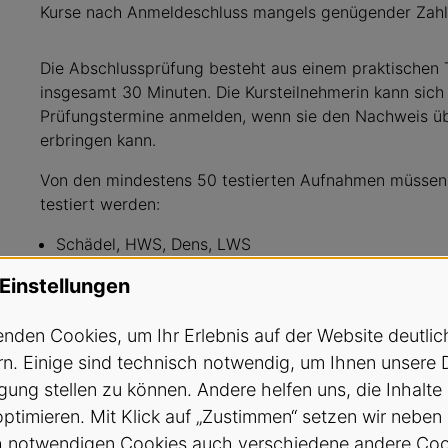
Kurse nach Anmeldeschluss mangels genügender Zahl 
Die Abschlussprüfung besteht aus einem praktischen 
insgesamt 30 Minuten. Die Kursteilnehmerin kann sic
Prüfungstermine anmelden, wenn sie den Nachweis üb
erbringen kann.
Von den mindestens 50 testierten Aufnahmen müssen 
testiert werden:
Schädel, HWS, Dens, LWS
Becken, Hüfte, Oberschenkel, Abdomen, BWS
Einstellungen
Von den 20 im Ausbildungskurs instruierten Einstellu
Röntgenaufnahmen mindestens 10 verschiedene Eins
nden Cookies, um Ihr Erlebnis auf der Website deutlic
n. Einige sind technisch notwendig, um Ihnen unsere 
Ausweis und Anrechnung Nach dem Bestehen der Abs
gung stellen zu können. Andere helfen uns, die Inhalte
Teilnehmerinnen das vom SVA ausgestellte und vom B
optimieren. Mit Klick auf „Zustimmen“ setzen wir neben
Strahlenschutz für erweiterte konventionelle Aufnahm
h notwendigen Cookies auch verschiedene andere Coo