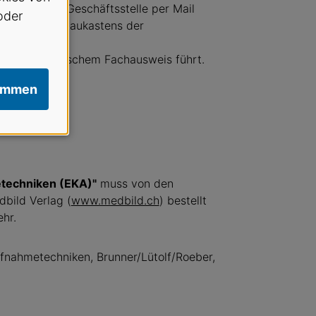
ment auf der Geschäftsstelle per Mail
oder
eil des Modulbaukastens der
edizinische
mit Eidgenössischem Fachausweis führt.
immen
rüfungsgebühr
etechniken (EKA)"
muss von den
bild Verlag (
www.medbild.ch
) bestellt
hr.
fnahmetechniken, Brunner/Lütolf/Roeber,