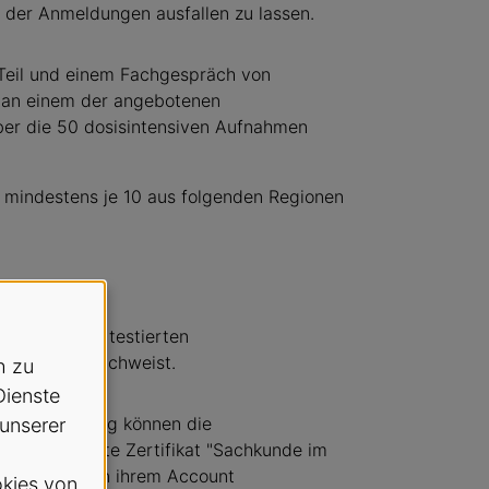
der Anmeldungen ausfallen zu lassen.
Teil und einem Fachgespräch von
h an einem der angebotenen
er die 50 dosisintensiven Aufnahmen
mindestens je 10 aus folgenden Regionen
ngen für die testierten
tellungen nachweist.
h zu
Dienste
chlussprüfung können die
 unserer
AG anerkannte Zertifikat "Sachkunde im
etechniken" in ihrem Account
kies von