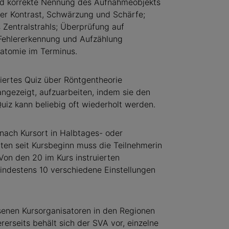
nd korrekte Nennung des Aufnahmeobjekts
ter Kontrast, Schwärzung und Schärfe;
Zentralstrahls; Überprüfung auf
; Fehlererkennung und Aufzählung
atomie im Terminus.
ertes Quiz über Röntgentheorie
angezeigt, aufzuarbeiten, indem sie den
uiz kann beliebig oft wiederholt werden.
 nach Kursort in Halbtages- oder
en seit Kursbeginn muss die Teilnehmerin
on den 20 im Kurs instru­ierten
indestens 10 ver­schiedene Einstellungen
enen Kursorganisatoren in den Regionen
erseits behält sich der SVA vor, einzelne