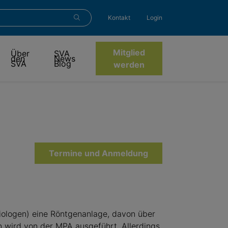
Kontakt
Login
Mitglied
Über
SVA
den
News
SVA
Blog
werden
Termine und Anmeldung
iologen) eine Röntgenanlage, davon über
 wird von der MPA ausgeführt. Allerdings