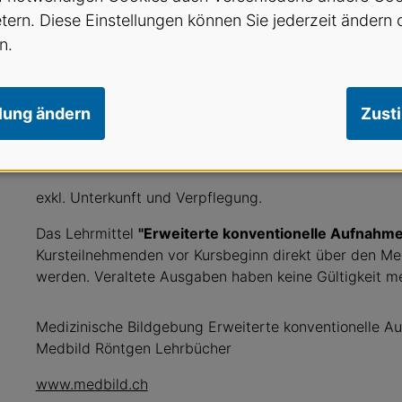
herunterladen. Alternativ kann das Zertifikat als Doku
etern. Diese Einstellungen können Sie jederzeit ändern 
(
eka@sva.ch
) angefordert werden. Das Seminar ist T
n.
Weiterbildungsstufe für MPA, die zur Berufsprüfung M
Praxiskoordinatorin/Medizinischer Praxiskoordinator 
llung ändern
Zust
Für SVA-Mitglieder: CHF 1350.- inkl. Prüfungsgebühr
Für alle anderen Teilnehmerinnen: CHF 1490.- inkl. P
exkl. Unterkunft und Verpflegung.
Das Lehrmittel
"Erweiterte konventionelle Aufnahm
Kursteilnehmenden vor Kursbeginn direkt über den Med
werden. Veraltete Ausgaben haben keine Gültigkeit me
Medizinische Bildgebung Erweiterte konventionelle Au
Medbild Röntgen Lehrbücher
www.medbild.ch