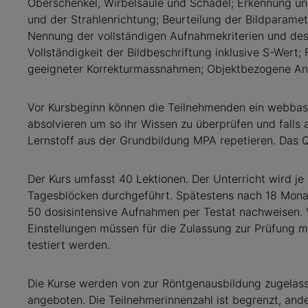
Oberschenkel, Wirbelsäule und Schädel; Erkennung u
und der Strahlenrichtung; Beurteilung der Bildparame
Nennung der vollständigen Aufnahmekriterien und des 
Vollständigkeit der Bildbeschriftung inklusive S-Wert
geeigneter Korrekturmassnahmen; Objektbezogene An
Vor Kursbeginn können die Teilnehmenden ein webbasi
absolvieren um so ihr Wissen zu überprüfen und falls 
Lernstoff aus der Grundbildung MPA repetieren. Das Q
Der Kurs umfasst 40 Lektionen. Der Unterricht wird je
Tagesblöcken durchgeführt. Spätestens nach 18 Monat
50 dosisintensive Aufnahmen per Testat nachweisen. V
Einstellungen müssen für die Zulassung zur Prüfung m
testiert werden.
Die Kurse werden von zur Röntgenausbildung zugelass
angeboten. Die Teilnehmerinnenzahl ist begrenzt, ander