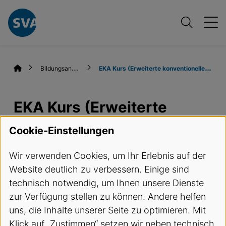
B
ildungsangebote
E
KA Kurs (Erweiterte konventionelle Aufnahmen)
EKA Kurs (Erweiterte
konventionelle
Cookie-Einstellungen
Aufnahmen)
Wir verwenden Cookies, um Ihr Erlebnis auf der
Website deutlich zu verbessern. Einige sind
Termine und Anmeldung
technisch notwendig, um Ihnen unsere Dienste
zur Verfügung stellen zu können. Andere helfen
Kursbeschreibung
uns, die Inhalte unserer Seite zu optimieren. Mit
Klick auf „Zustimmen“ setzen wir neben technisch