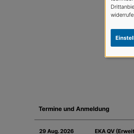
Drittanbi
widerrufe
Einste
Termine und Anmeldung
29 Aug. 2026
EKA QV (Erwei