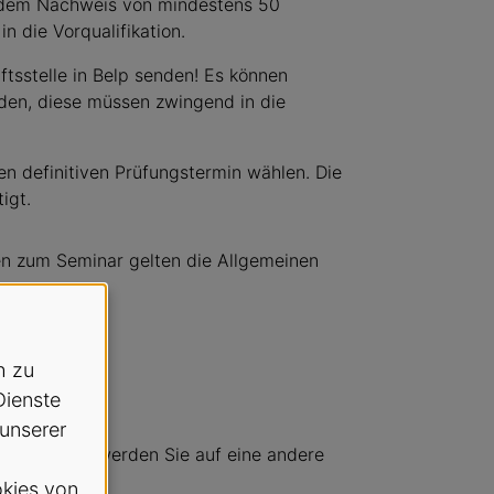
t dem Nachweis von mindestens 50
n die Vorqualifikation.
ftsstelle in Belp senden! Es können
den, diese müssen zwingend in die
en definitiven Prüfungstermin wählen. Die
igt.
en zum Seminar gelten die Allgemeinen
h zu
Dienste
 unserer
den haben, werden Sie auf eine andere
kies von