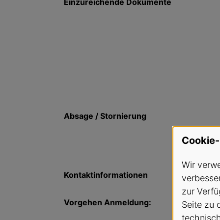
Einzureichende Dokumente
Absage / Stornierung
Cookie-
Wir verwe
Kontaktinformationen
verbesser
zur Verfü
Vorgehen Anmeldung:
Seite zu 
technisc