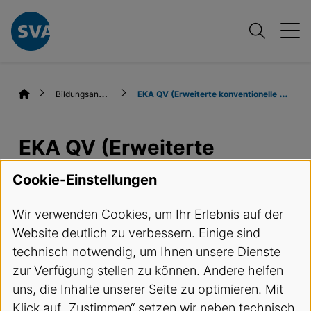
B
ildungsangebote
E
KA QV (Erweiterte konventionelle Aufnahmen)
EKA QV (Erweiterte
konventionelle
Cookie-Einstellungen
Aufnahmen)
Wir verwenden Cookies, um Ihr Erlebnis auf der
Website deutlich zu verbessern. Einige sind
Termine und Anmeldung
technisch notwendig, um Ihnen unsere Dienste
zur Verfügung stellen zu können. Andere helfen
Kursbeschreibung
uns, die Inhalte unserer Seite zu optimieren. Mit
Klick auf „Zustimmen“ setzen wir neben technisch