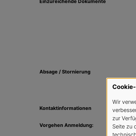
Einzureichende Dokumente
Absage / Stornierung
Cookie-
Wir verwe
Kontaktinformationen
verbesser
zur Verfü
Vorgehen Anmeldung:
Seite zu 
technisc