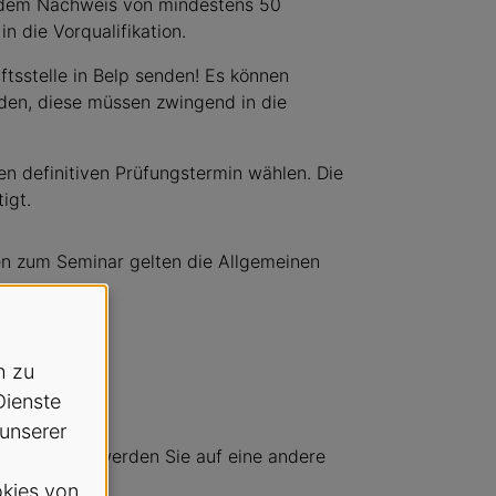
t dem Nachweis von mindestens 50
n die Vorqualifikation.
ftsstelle in Belp senden! Es können
den, diese müssen zwingend in die
en definitiven Prüfungstermin wählen. Die
igt.
en zum Seminar gelten die Allgemeinen
h zu
Dienste
 unserer
den haben, werden Sie auf eine andere
kies von