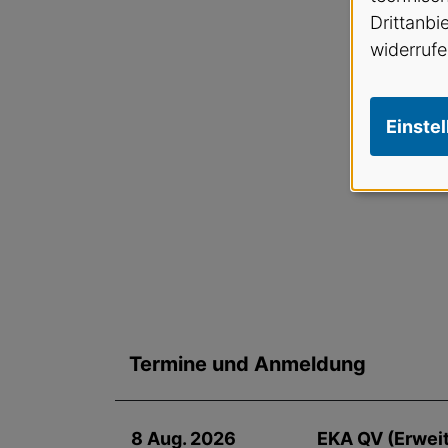
Drittanbi
widerrufe
Einste
Termine und Anmeldung
8 Aug. 2026
EKA QV (Erwei