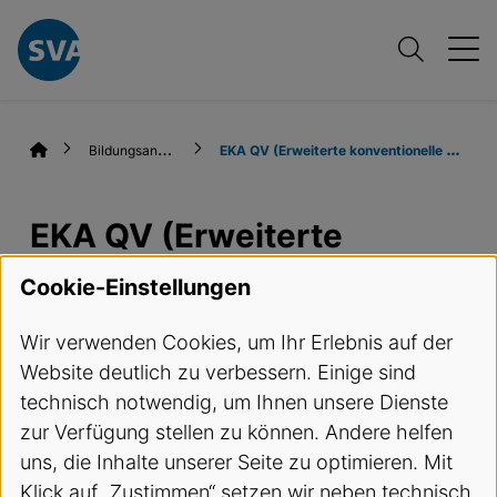
B
ildungsangebote
E
KA QV (Erweiterte konventionelle Aufnahmen)
EKA QV (Erweiterte
konventionelle
Cookie-Einstellungen
Aufnahmen)
Wir verwenden Cookies, um Ihr Erlebnis auf der
Website deutlich zu verbessern. Einige sind
Termine und Anmeldung
technisch notwendig, um Ihnen unsere Dienste
zur Verfügung stellen zu können. Andere helfen
Kursbeschreibung
uns, die Inhalte unserer Seite zu optimieren. Mit
Klick auf „Zustimmen“ setzen wir neben technisch