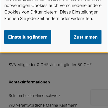
Chirurige Spital Nidwalden
notwendigen Cookies auch verschiedene andere
Cookies von Drittanbietern. Diese Einstellungen
können Sie jederzeit ändern oder widerrufen.
Sponsoren
Streuli Pharma AG
Einstellung ändern
Zustimmen
Kurskosten
SVA Mitglieder 0 CHFNichtmitglieder 50 CHF
Kontaktinformationen
Sektion Luzern-Innerschweiz
WB Verantwortliche Marina Kaufmann,