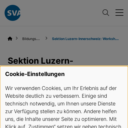
B
ildungsangebote
S
ektion Luzern-Innerschweiz: Workshop Nähen und Kleben
Sektion Luzern-
Innerschweiz: Workshop
Cookie-Einstellungen
Nähen und Kleben
Wir verwenden Cookies, um Ihr Erlebnis auf der
Website deutlich zu verbessern. Einige sind
Termine und Anmeldung
technisch notwendig, um Ihnen unsere Dienste
zur Verfügung stellen zu können. Andere helfen
ReferentIn
uns, die Inhalte unserer Seite zu optimieren. Mit
Klick auf „Zustimmen“ setzen wir neben technisch