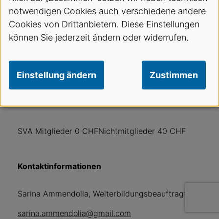
Marc Rollier, Basisleiter Rega Grenchen
notwendigen Cookies auch verschiedene andere
Cookies von Drittanbietern. Diese Einstellungen
können Sie jederzeit ändern oder widerrufen.
Sponsoren
Labordiagnostic
Einstellung ändern
Zustimmen
Kurskosten
SVA Mitglieder 0 CHFNichtmitglieder 40 CHF
Kontaktinformationen
Sarina Ammendolia, Weiterbildungsbeauftragte
sarina.ammendolia@gmail.com