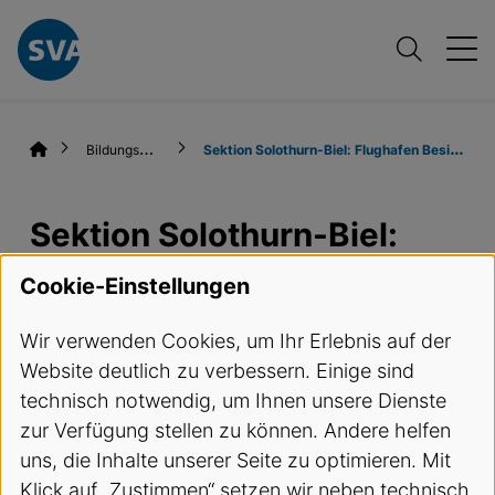
B
ildungsangebote
S
ektion Solothurn-Biel: Flughafen Besichtigung Grenchen
Sektion Solothurn-Biel:
Flughafen Besichtigung
Cookie-Einstellungen
Grenchen
Wir verwenden Cookies, um Ihr Erlebnis auf der
Website deutlich zu verbessern. Einige sind
Termine und Anmeldung
technisch notwendig, um Ihnen unsere Dienste
zur Verfügung stellen zu können. Andere helfen
ReferentIn
uns, die Inhalte unserer Seite zu optimieren. Mit
Klick auf „Zustimmen“ setzen wir neben technisch