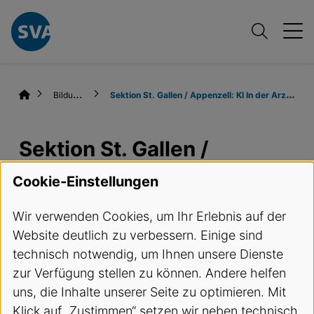
B
ildungsangebote
S
ektion St. Gallen / Appenzell: KI In der Arztpraxis - verstehen, anwenden, verbessern
Sektion St. Gallen /
Appenzell: KI In der
Cookie-Einstellungen
Arztpraxis - verstehen,
Wir verwenden Cookies, um Ihr Erlebnis auf der
anwenden, verbessern
Website deutlich zu verbessern. Einige sind
technisch notwendig, um Ihnen unsere Dienste
Termine und Anmeldung
zur Verfügung stellen zu können. Andere helfen
uns, die Inhalte unserer Seite zu optimieren. Mit
ReferentIn
Klick auf „Zustimmen“ setzen wir neben technisch