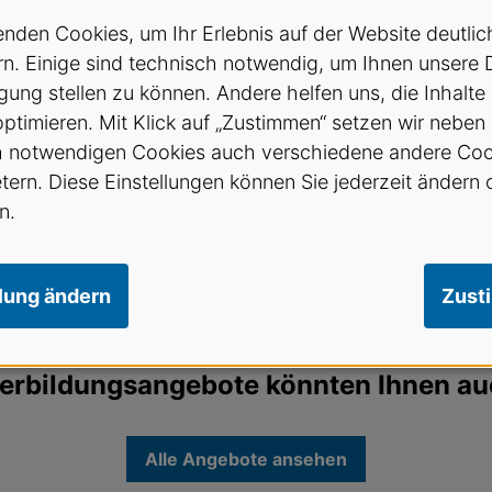
nden Cookies, um Ihr Erlebnis auf der Website deutlic
n. Einige sind technisch notwendig, um Ihnen unsere 
gung stellen zu können. Andere helfen uns, die Inhalte
u: Ätherische Öle für dein Wohlbefinden
optimieren. Mit Klick auf „Zustimmen“ setzen wir neben
enbahn, Bahnhofstrasse 2, 8570 Weinfelden
h notwendigen Cookies auch verschiedene andere Coo
etern. Diese Einstellungen können Sie jederzeit ändern 
bar (40 von 50)
n.
llung ändern
Zust
erbildungsangebote könnten Ihnen au
Alle Angebote ansehen