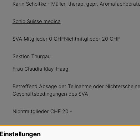
Karin Scholtke - Müller, therap. gepr. Aromafachberate
Sonic Suisse medica
SVA Mitglieder 0 CHFNichtmitglieder 20 CHF
Sektion Thurgau
Frau Claudia Klay-Haag
Betreffend Absage der Teilnahme oder Nichterschein
Geschäftsbedingungen des SVA
Nichtmitglieder CHF 20.-
Einstellungen