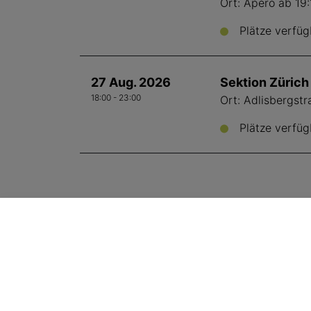
Ort: Apéro ab 19
Plätze verfüg
27 Aug. 2026
Sektion Zürich 
18:00 - 23:00
Ort: Adlisbergstr
Plätze verfüg
SVA Geschäftsstelle
Aemmenmattstrasse 43
, 3123
Belp