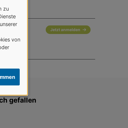
h zu
Dienste
 unserer
Jetzt anmelden
kies von
oder
immen
ch gefallen