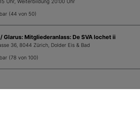
:15 Uhr, Weiterbildung 20:00 Uhr
bar (44 von 50)
/ Glarus: Mitgliederanlass: De SVA lochet ii
asse 36, 8044 Zürich, Dolder Eis & Bad
bar (78 von 100)
SVA folgen
Fü
E-M