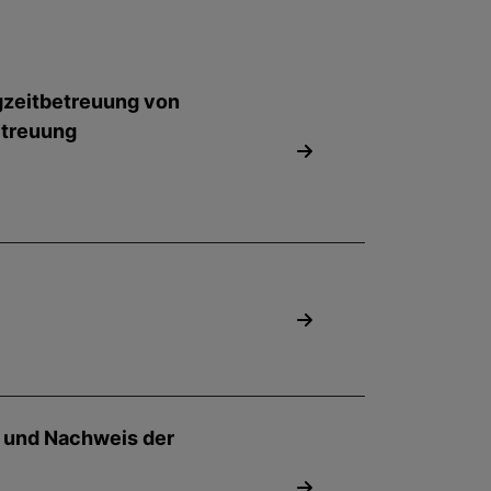
gzeitbetreuung von
etreuung
g und Nachweis der