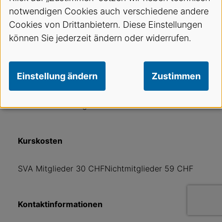
notwendigen Cookies auch verschiedene andere
ReferentIn
Cookies von Drittanbietern. Diese Einstellungen
können Sie jederzeit ändern oder widerrufen.
Sabrina Dobrautz, dipl. Ernährungsberaterin HF
Einstellung ändern
Zustimmen
Sponsoren
SVA Sektion Thurgau
Kurskosten
SVA Mitglieder 30 CHFNichtmitglieder 59 CHF
Kontaktinformationen