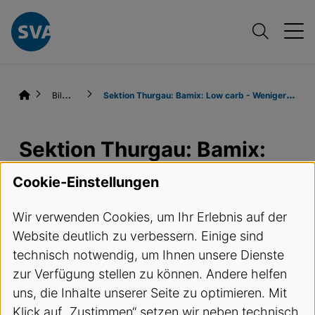
B
ildungsangebote
S
ektion Thurgau: Bamix: Low carb - Weniger Zucker, mehr Power ­ der Kochkurs für bewussten Genuss
Sektion Thurgau: Bamix:
Low carb - Weniger
Cookie-Einstellungen
Zucker, mehr Power – der
Wir verwenden Cookies, um Ihr Erlebnis auf der
Kochkurs für bewussten
Website deutlich zu verbessern. Einige sind
Genuss
technisch notwendig, um Ihnen unsere Dienste
zur Verfügung stellen zu können. Andere helfen
uns, die Inhalte unserer Seite zu optimieren. Mit
Termine und Anmeldung
Klick auf „Zustimmen“ setzen wir neben technisch