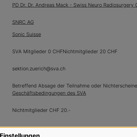
PD Dr. Dr. Andreas Mack - Swiss Neuro Radiosurgery 
SNRC AG
Sonic Suisse
SVA Mitglieder 0 CHFNichtmitglieder 20 CHF
sektion.zuerich@sva.ch
Betreffend Absage der Teilnahme oder Nichterschein
Geschäftsbedingungen des SVA
Nichtmitglieder CHF 20.-
Einstellungen