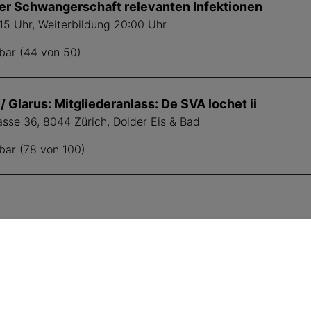
der Schwangerschaft relevanten Infektionen
:15 Uhr, Weiterbildung 20:00 Uhr
bar (44 von 50)
/ Glarus: Mitgliederanlass: De SVA lochet ii
asse 36, 8044 Zürich, Dolder Eis & Bad
bar (78 von 100)
SVA folgen
Fü