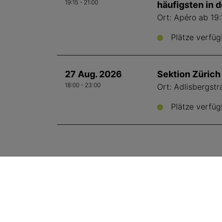
19:15 - 21:00
häufigsten in 
Ort: Apéro ab 19
Plätze verfüg
27 Aug. 2026
Sektion Zürich 
18:00 - 23:00
Ort: Adlisbergstr
Plätze verfüg
SVA Geschäftsstelle