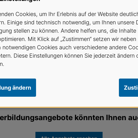
nden Cookies, um Ihr Erlebnis auf der Website deutlic
n. Einige sind technisch notwendig, um Ihnen unsere 
gung stellen zu können. Andere helfen uns, die Inhalte
/ Glarus: Strahlen statt Skalpell - Hochpräzise Neur
optimieren. Mit Klick auf „Zustimmen“ setzen wir neben
h notwendigen Cookies auch verschiedene andere Coo
glistrasse 29, 8002 Zürich
etern. Diese Einstellungen können Sie jederzeit ändern 
bar (50 von 60)
n.
llung ändern
Zust
erbildungsangebote könnten Ihnen au