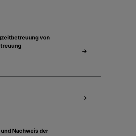
gzeitbetreuung von
etreuung
g und Nachweis der