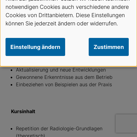
die Umgang mit ionisierenden Strahlen haben.
notwendigen Cookies auch verschiedene andere
Cookies von Drittanbietern. Diese Einstellungen
können Sie jederzeit ändern oder widerrufen.
Kursziele
Eine Weiterbildung muss mindestens zwei der
Einstellung ändern
Zustimmen
folgenden Inhalte abdecken:
Wiederholen von Gelerntem
Aktualisierung und neue Entwicklungen
Gewonnene Erkenntnisse aus dem Betrieb
Einbeziehen von Beispielen aus der Praxis
Kursinhalt
Repetition der Radiologie-Grundlagen
(theoretisch)