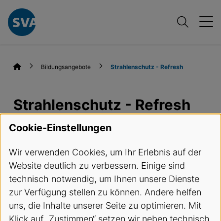
Bildungsangebote
Strahlenschutz - Refresh
Strahlenschutz - Refresh
Cookie-Einstellungen
Termine und Anmeldung
Wir verwenden Cookies, um Ihr Erlebnis auf der
Kursbeschreibung
Website deutlich zu verbessern. Einige sind
technisch notwendig, um Ihnen unsere Dienste
Strahlenschutz-Refresh für MPA, MPK, Aerztinnen,
zur Verfügung stellen zu können. Andere helfen
Aerzte, RFP/MTRA Obligatorische
uns, die Inhalte unserer Seite zu optimieren. Mit
Strahlenschutzweiterbildung für alle Personen,
Klick auf „Zustimmen“ setzen wir neben technisch