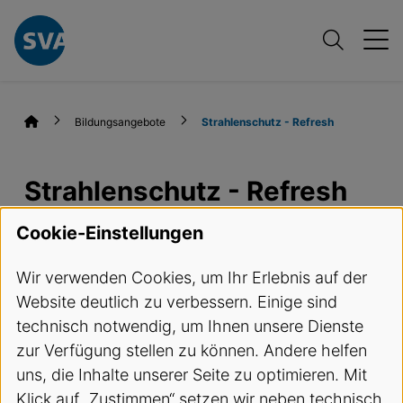
Bildungsangebote
Strahlenschutz - Refresh
Strahlenschutz - Refresh
Cookie-Einstellungen
Termine und Anmeldung
Wir verwenden Cookies, um Ihr Erlebnis auf der
Kursbeschreibung
Website deutlich zu verbessern. Einige sind
technisch notwendig, um Ihnen unsere Dienste
Die revidierte Strahlenschutz- sowie die
zur Verfügung stellen zu können. Andere helfen
Ausbildungsverordnung und die neuen
uns, die Inhalte unserer Seite zu optimieren. Mit
Empfehlungen betr. Einsatz der
Klick auf „Zustimmen“ setzen wir neben technisch