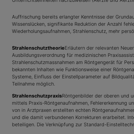
Unterrichtseinheiten nachzuweisen (Aerzte und Aerzti
Auffrischung bereits erlangter Kenntnisse der Grunda
Wissenslücken, signifikante Reduktion der Anzahl fehl
Wiederholungsaufnahmen, Strahlenschutz, mehr persön
Strahlenschutztheorie
Erläutern der relevanten Neue
Ausbildungsverordnung für medizinischen Praxisassist
Strahlenschutzmassnahmen am Röntgengerät für Person
bekannten Inhalten wie Funktionsweise einer Röntgena
Systeme, Einfluss der Einstellparameter auf Bildqualit
Teilnahme möglich.
Strahlenschutzpraxis
Röntgenbilder der oberen und u
mittels Praxis-Röntgenaufnahmen, Fehlererkennung u
von in Arztpraxen erstellten echten Röntgenaufnahme
und die damit verbundenen Korrekturen erarbeitet. Int
beteiligen. Die Verknüpfung zur Standard-Einstelltechn