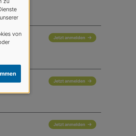
h zu
Dienste
 unserer
kies von
Jetzt anmelden
oder
immen
Jetzt anmelden
Jetzt anmelden