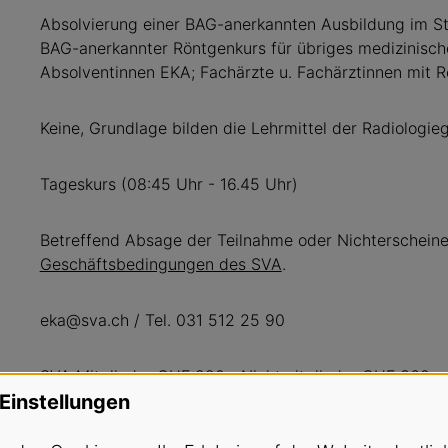
Absolvierung einer BAG-anerkannten Ausbildung im St
BAG-anerkannter Röntgenkurs für übriges medizinische
Absolventinnen EKA; Fachärzte u. Fachärztinnen mit 
Keine, Grundlage bilden die Lehrmittel der Radiologi
Tageskurs (08:45 Uhr - 16.45 Uhr)
Betreffend Absage der Teilnahme oder Nichterscheine
Geschäftsbedingungen des SVA
.
eka@sva.ch / Tel. 031 512 25 90
SVA Mitglieder CHF 290.- Nichtmitglieder CHF 360.-
Einstellungen