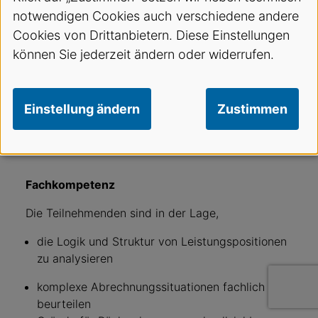
Die Teilnehmenden analysieren
notwendigen Cookies auch verschiedene andere
Leistungsabrechnungen systematisch, erkennen
Cookies von Drittanbietern. Diese Einstellungen
Abrechnungslücken und nicht korrekte
können Sie jederzeit ändern oder widerrufen.
Leistungskombinationen und argumentieren
fachlich korrekt gegenüber Patientinnen und
Patienten, Versicherern und im Praxisteam.
Einstellung ändern
Zustimmen
Kursinhalt
Fachkompetenz
Die Teilnehmenden sind in der Lage,
die Logik und Struktur von Leistungspositionen
zu analysieren
komplexe Abrechnungssituationen fachlich zu
beurteilen