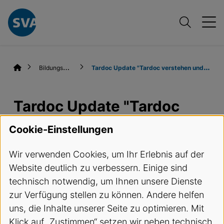
B
ildungsangebote
T
ardoc Update "Tardoc verstehen und korrekt anwenden"
Tardoc Update "Tardoc
verstehen und korrekt
Cookie-Einstellungen
anwenden"
Wir verwenden Cookies, um Ihr Erlebnis auf der
Website deutlich zu verbessern. Einige sind
Termine und Anmeldung
technisch notwendig, um Ihnen unsere Dienste
zur Verfügung stellen zu können. Andere helfen
Kursbeschreibung
uns, die Inhalte unserer Seite zu optimieren. Mit
Klick auf „Zustimmen“ setzen wir neben technisch