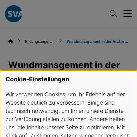
B
ildungsangebote
W
undmanagement in der Arztpraxis
Wundmanagement in der
Arztpraxis
Cookie-Einstellungen
Wir verwenden Cookies, um Ihr Erlebnis auf der
Termine und Anmeldung
Website deutlich zu verbessern. Einige sind
technisch notwendig, um Ihnen unsere Dienste
Kursbeschreibung
zur Verfügung stellen zu können. Andere helfen
uns, die Inhalte unserer Seite zu optimieren. Mit
In der Arztpraxis werden Patienten mit Wunden
Klick auf „Zustimmen“ setzen wir neben technisch