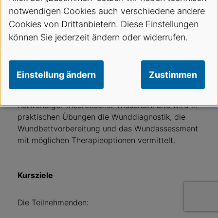
verschiedenster Genese vorstellig. Das
notwendigen Cookies auch verschiedene andere
behandelnde Team ist stets damit gefordert, eine
möglichst unkomplizierte Diagnostik vorzunehmen
Cookies von Drittanbietern. Diese Einstellungen
sowie eine adäquate Therapie mit dem Patienten
können Sie jederzeit ändern oder widerrufen.
zu diskutieren. In dieser eintägigen, interaktiven
Fortbildung bieten der SVA, in Zusammenarbeit
mit B. Braun Medical, einen Einblick in den
Einstellung ändern
Zustimmen
aktuellen Stand des Managements akuter und
chronischer Wunden. Nach der Erarbeitung
notwendiger theoretischer Wissensinhalte wird in
praktischen Übungen die Wunddiagnostik, die
Wundbettvorbereitung und das Wundassessment
mit möglichen Therapieoptionen vermittelt.
Kursziele
Die Teilnehmenden: