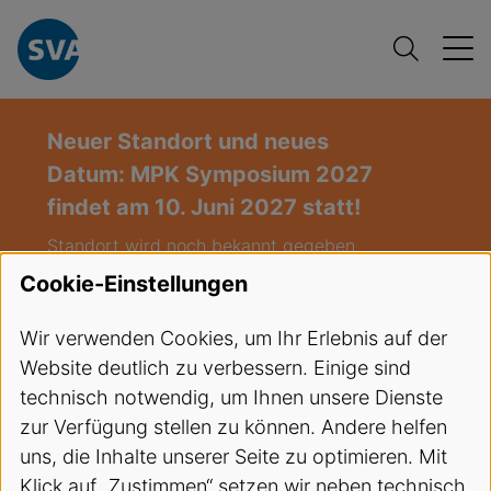
Neuer Standort und neues
Datum: MPK Symposium 2027
findet am 10. Juni 2027 statt!
Standort wird noch bekannt gegeben
(Deutschschweiz)
Cookie-Einstellungen
Freie Plätze:
Infusionstherapie und
Wir verwenden Cookies, um Ihr Erlebnis auf der
venöser Zugang / Hybrid-Kurs
Website deutlich zu verbessern. Einige sind
(Infusion),
Start: 27.08.2026
technisch notwendig, um Ihnen unsere Dienste
Freie Plätze:
EKA Kurs LU 03-2026
,
zur Verfügung stellen zu können. Andere helfen
Start 08.09.2026
uns, die Inhalte unserer Seite zu optimieren. Mit
Klick auf „Zustimmen“ setzen wir neben technisch