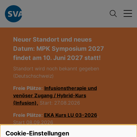
Neuer Standort und neues
Datum: MPK Symposium 2027
findet am 10. Juni 2027 statt!
Standort wird noch bekannt gegeben
(Deutschschweiz)
Freie Plätze:
Infusionstherapie und
venöser Zugang / Hybrid-Kurs
(Infusion),
Start: 27.08.2026
Freie Plätze:
EKA Kurs LU 03-2026
,
Start 08.09.2026
Cookie-Einstellungen