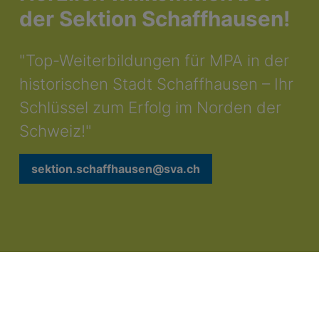
der Sektion Schaffhausen!
"Top-Weiterbildungen für MPA in der
historischen Stadt Schaffhausen – Ihr
Schlüssel zum Erfolg im Norden der
Schweiz!"
sektion.schaffhausen@sva.ch
Sektionen
Schaffhausen