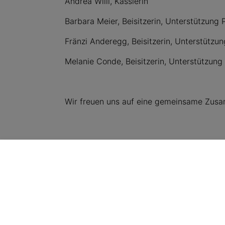
Andrea Willi, Kassierin
Barbara Meier, Beisitzerin, Unterstützung 
Fränzi Anderegg, Beisitzerin, Unterstützu
Melanie Conde, Beisitzerin, Unterstützung
Wir freuen uns auf eine gemeinsame Zus
SVA Geschäftsstelle
Aemmenmattstrasse 43
, 3123
Belp