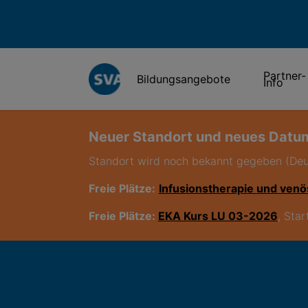
Partner-
Bildungsangebote
Info
Neuer Standort und neues Datum
Standort wird noch bekannt gegeben (De
Freie Plätze:
Infusionstherapie und venö
Freie Plätze:
EKA Kurs LU 03-2026
, Sta