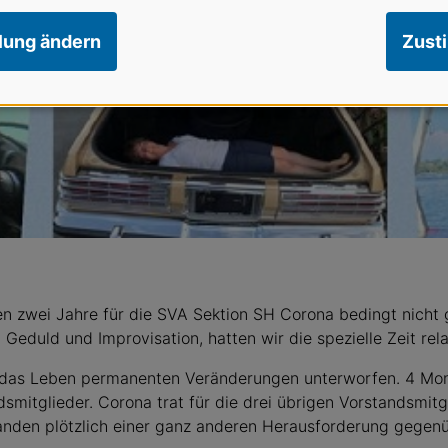
llung ändern
Zust
ten zwei Jahre für die SVA Sektion SH Corona bedingt nicht 
 Geduld und Improvisation, hatten wir die spezielle Zeit rela
st das Leben permanenten Veränderungen unterworfen. 4 Mo
smitglieder. Corona trat für die drei übrigen Vorstandsmit
anden plötzlich einer ganz anderen Herausforderung gegenü