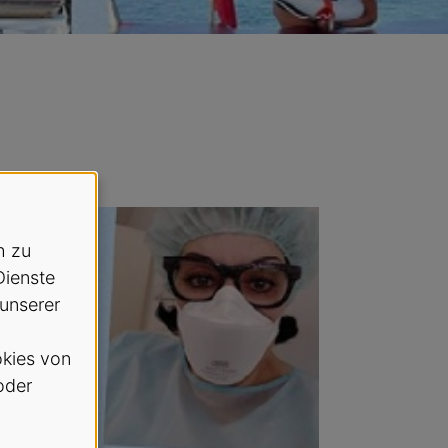
h zu
Dienste
 unserer
kies von
oder