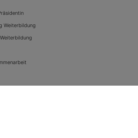
Präsidentin
ng Weiterbildung
 Weiterbildung
ammenarbeit
SVA folgen
Fü
E-M