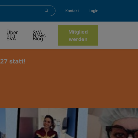
Kontakt
Login
Mitglied
Über
SVA
den
News
SVA
Blog
werden
7 statt!