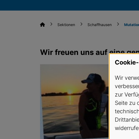
Sektionen
Schaffhausen
Mutatio
Wir freuen uns auf eine 
Cookie-
Wir verwe
verbesser
zur Verfü
Seite zu 
technisc
Drittanbi
widerrufe