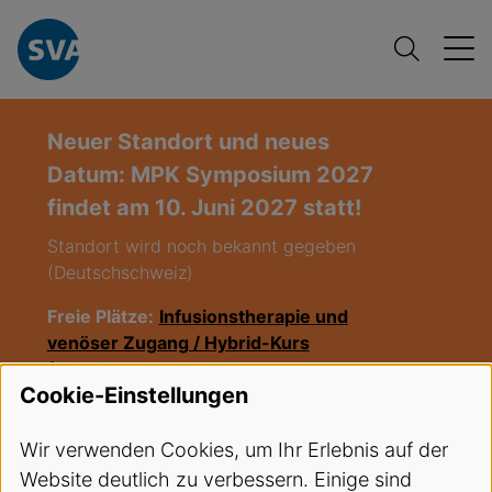
Neuer Standort und neues
Datum: MPK Symposium 2027
findet am 10. Juni 2027 statt!
Standort wird noch bekannt gegeben
(Deutschschweiz)
Freie Plätze:
Infusionstherapie und
venöser Zugang / Hybrid-Kurs
(Infusion),
Start: 27.08.2026
Cookie-Einstellungen
Freie Plätze:
EKA Kurs LU 03-2026
,
Start 08.09.2026
Wir verwenden Cookies, um Ihr Erlebnis auf der
Website deutlich zu verbessern. Einige sind