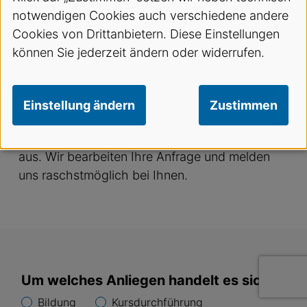
notwendigen Cookies auch verschiedene andere
Service Navigation
Kontakt
Cookies von Drittanbietern. Diese Einstellungen
können Sie jederzeit ändern oder widerrufen.
Wie können wir Ihnen
helfen?
Einstellung ändern
Zustimmen
Bitte füllen Sie das untenstehende Formular
aus. Wir bearbeiten Ihre Anfrage und melden
uns raschstmöglich bei Ihnen.
Um welches Anliegen handelt es sich?
Bildung
Kursdurchführung