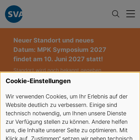
Neuer Standort und neues
Datum: MPK Symposium 2027
findet am 10. Juni 2027 statt!
Standort wird noch bekannt gegeben
(Deutschschweiz)
Cookie-Einstellungen
Freie Plätze:
Infusionstherapie und
Wir verwenden Cookies, um Ihr Erlebnis auf der
venöser Zugang / Hybrid-Kurs
Website deutlich zu verbessern. Einige sind
(Infusion),
Start: 27.08.2026
technisch notwendig, um Ihnen unsere Dienste
Freie Plätze:
EKA Kurs LU 03-2026
,
zur Verfügung stellen zu können. Andere helfen
Start 08.09.2026
uns, die Inhalte unserer Seite zu optimieren. Mit
Klick auf „Zustimmen“ setzen wir neben technisch