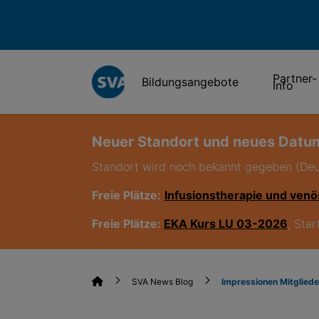
Partner-
Bildungsangebote
Info
Neuer Standort und neues Datum
Standort wird noch bekannt gegeben (De
Freie Plätze:
Infusionstherapie und venö
Freie Plätze:
EKA Kurs LU 03-2026
, Sta
SVA News Blog
Impressionen Mitglie