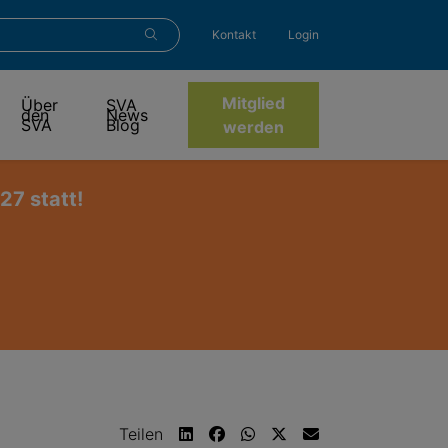
Kontakt
Login
Mitglied
Über
SVA
den
News
SVA
Blog
werden
7 statt!
Teilen