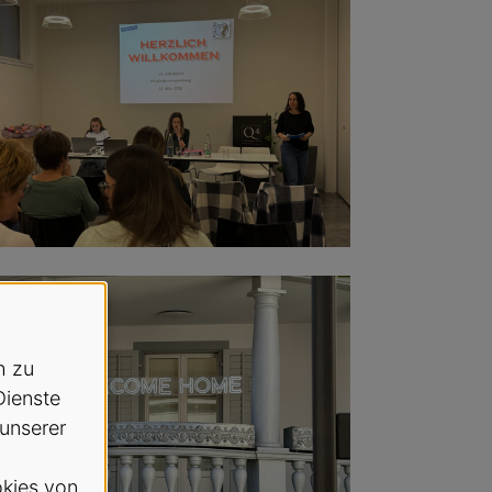
h zu
Dienste
 unserer
kies von