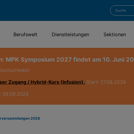
Berufswelt
Dienstleistungen
Sektionen
: MPK Symposium 2027 findet am 10. Juni 202
utschschweiz)
ser Zugang / Hybrid-Kurs (Infusion),
Start: 27.08.2026
rt 08.09.2026
derversammlungen 2026