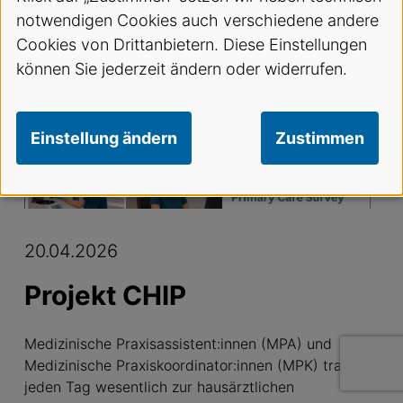
notwendigen Cookies auch verschiedene andere
S
VA News Blog
P
rojekt CHIP - Schweizweite Umfrage für MPA und MPK
Cookies von Drittanbietern. Diese Einstellungen
Teilen
können Sie jederzeit ändern oder widerrufen.
News
Einstellung ändern
Zustimmen
20.04.2026
Projekt CHIP
Medizinische Praxisassistent:innen (MPA) und
Medizinische Praxiskoordinator:innen (MPK) tragen
jeden Tag wesentlich zur hausärztlichen