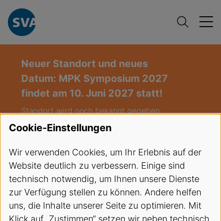
Neuer Standort und neues
Datum: MPK Symposium 2027
findet am 10. Juni 2027 statt!
Standort wird noch bekannt gegeben
(Deutschschweiz)
Cookie-Einstellungen
Freie Plätze:
Infusionstherapie und
Wir verwenden Cookies, um Ihr Erlebnis auf der
venöser Zugang / Hybrid-Kurs
Website deutlich zu verbessern. Einige sind
(Infusion),
Start: 27.08.2026
technisch notwendig, um Ihnen unsere Dienste
Freie Plätze:
EKA Kurs LU 03-2026
,
zur Verfügung stellen zu können. Andere helfen
Start 08.09.2026
uns, die Inhalte unserer Seite zu optimieren. Mit
Klick auf „Zustimmen“ setzen wir neben technisch