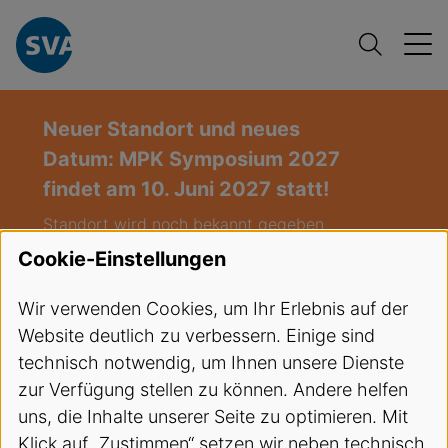
Neuer Standort und neues
Datum: MPK Symposium 2027
findet am 10. Juni 2027 statt!
Standort wird noch bekannt gegeben
(Deutschschweiz)
Cookie-Einstellungen
Freie Plätze:
Infusionstherapie und
Wir verwenden Cookies, um Ihr Erlebnis auf der
venöser Zugang / Hybrid-Kurs
Website deutlich zu verbessern. Einige sind
(Infusion),
Start: 27.08.2026
technisch notwendig, um Ihnen unsere Dienste
Freie Plätze:
EKA Kurs LU 03-2026
,
zur Verfügung stellen zu können. Andere helfen
Start 08.09.2026
uns, die Inhalte unserer Seite zu optimieren. Mit
Klick auf „Zustimmen“ setzen wir neben technisch