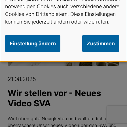
notwendigen Cookies auch verschiedene andere
SVA News Blog
Wir stellen vor - Neues Video SVA
Cookies von Drittanbietern. Diese Einstellungen
Teilen
können Sie jederzeit ändern oder widerrufen.
News
Einstellung ändern
Zustimmen
21.08.2025
Wir stellen vor - Neues
Video SVA
Wir haben gute Neuigkeiten und wollten dich damit
überraschen! Unser neues Video über den SVA und