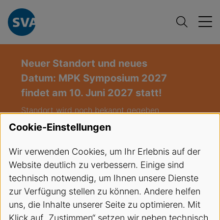
Neuer Standort und neues
Datum: MPK Symposium 2027
findet am 10. Juni 2027 statt!
Standort wird noch bekannt gegeben
(Deutschschweiz)
Cookie-Einstellungen
Freie Plätze:
Infusionstherapie und
Wir verwenden Cookies, um Ihr Erlebnis auf der
venöser Zugang / Hybrid-Kurs
Website deutlich zu verbessern. Einige sind
(Infusion),
Start: 27.08.2026
technisch notwendig, um Ihnen unsere Dienste
Freie Plätze:
EKA Kurs LU 03-2026
,
zur Verfügung stellen zu können. Andere helfen
Start 08.09.2026
uns, die Inhalte unserer Seite zu optimieren. Mit
Klick auf „Zustimmen“ setzen wir neben technisch