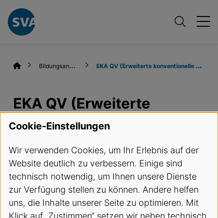
B
ildungsangebote
E
KA QV (Erweiterte konventionelle Aufnahmen)
EKA QV (Erweiterte
konventionelle
Cookie-Einstellungen
Aufnahmen)
Wir verwenden Cookies, um Ihr Erlebnis auf der
Website deutlich zu verbessern. Einige sind
Termine und Anmeldung
technisch notwendig, um Ihnen unsere Dienste
zur Verfügung stellen zu können. Andere helfen
Kursbeschreibung
uns, die Inhalte unserer Seite zu optimieren. Mit
Klick auf „Zustimmen“ setzen wir neben technisch