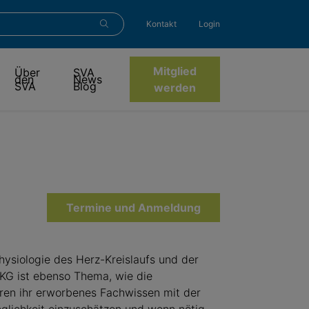
Kontakt
Login
Mitglied
Über
SVA
den
News
SVA
Blog
werden
Termine und Anmeldung
ysiologie des Herz-Kreislaufs und der
 EKG ist ebenso Thema, wie die
eren ihr erworbenes Fachwissen mit der