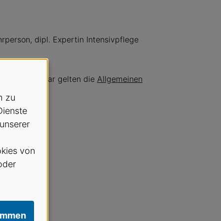
rperson, dipl. Expertin Intensivpflege
en zum Seminar gelten die
Allgemeinen
h zu
Dienste
 unserer
kies von
oder
immen