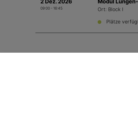
2 Dez. 2026
Modul Lungen-
09:00 - 16:45
Ort: Block I
Plätze verfüg
SVA Geschäftsstelle
Aemmenmattstrasse 43
, 3123
Belp
+41 31 512 25 90
sekretariat@sva.ch