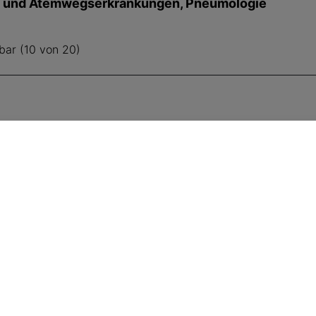
 und Atemwegserkrankungen, Pneumologie
bar (10 von 20)
SVA folgen
Fü
E-M