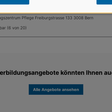
- Bern
ungszentrum Pflege Freiburgstrasse 133 3008 Bern
bar (6 von 20)
erbildungsangebote könnten Ihnen au
Alle Angebote ansehen