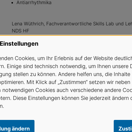
Antiarrhythmika
Lena Wüthrich, Fachverantwortliche Skills Lab und Leh
NDS HF
Einstellungen
Betreffend Absage der Teilnahme oder Nichterschein
Geschäftsbedingungen des SVA.
nden Cookies, um Ihr Erlebnis auf der Website deutlic
n. Einige sind technisch notwendig, um Ihnen unsere 
bildung@sva.ch / Tel. 031 512 25 90
gung stellen zu können. Andere helfen uns, die Inhalte
optimieren. Mit Klick auf „Zustimmen“ setzen wir neben
SVA Mitglieder CHF 175.- Nichtmitglieder CHF 250.-
h notwendigen Cookies auch verschiedene andere Coo
etern. Diese Einstellungen können Sie jederzeit ändern 
n.
llung ändern
Zust