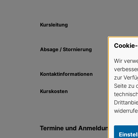
Kursleitung
Cookie-
Absage / Stornierung
Wir verwe
verbesser
Kontaktinformationen
zur Verfü
Seite zu 
Kurskosten
technisc
Drittanbi
widerrufe
Termine und Anmeldung
Einste