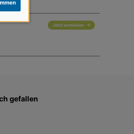
immen
Jetzt anmelden
ch gefallen