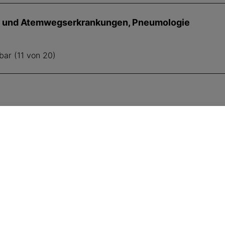
 und Atemwegserkrankungen, Pneumologie
bar (11 von 20)
SVA folgen
Fü
E-M