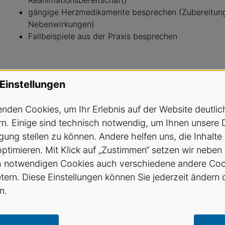
Reanimationsbereitschaft)
gängige Herzmedikamente besprechen (Zubereitung
Nebenwirkungen)
Fallbeispiele aus der Praxis besprechen
Prominis GmbH
Einstellungen
Betreffend Absage der Teilnahme oder Nichterschein
nden Cookies, um Ihr Erlebnis auf der Website deutlic
Geschäftsbedingungen des SVA
.
n. Einige sind technisch notwendig, um Ihnen unsere 
gung stellen zu können. Andere helfen uns, die Inhalte
bildung@sva.ch / Tel. 031 512 25 90
optimieren. Mit Klick auf „Zustimmen“ setzen wir neben
h notwendigen Cookies auch verschiedene andere Coo
SVA Mitglieder CHF 175.- Nichtmitglieder CHF 250.-
etern. Diese Einstellungen können Sie jederzeit ändern 
n.