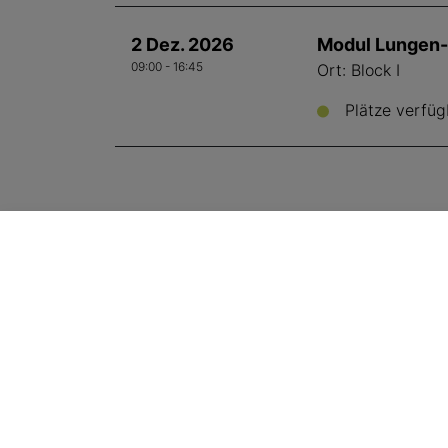
2 Dez. 2026
Modul Lungen-
09:00 - 16:45
Ort: Block I
Plätze verfüg
SVA Geschäftsstelle
Aemmenmattstrasse 43
, 3123
Belp
+41 31 512 25 90
sekretariat@sva.ch