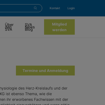
Kontakt
Login
Mitglied
Über
SVA
den
News
SVA
Blog
werden
Termine und Anmeldung
ysiologie des Herz-Kreislaufs und der
 EKG ist ebenso Thema, wie die
eren ihr erworbenes Fachwissen mit der