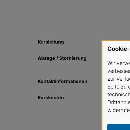
Kursleitung
Cookie-
Absage / Stornierung
Wir verwe
verbesser
zur Verfü
Kontaktinformationen
Seite zu 
technisc
Kurskosten
Drittanbi
widerrufe