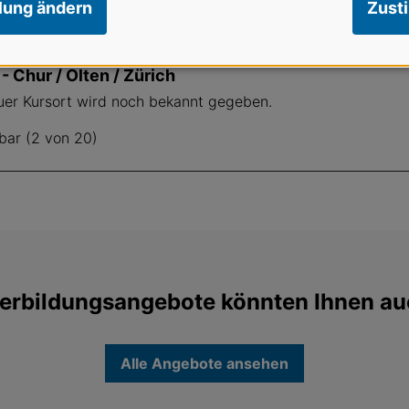
llung ändern
Zust
 Chur / Olten / Zürich
auer Kursort wird noch bekannt gegeben.
bar (2 von 20)
erbildungsangebote könnten Ihnen au
Alle Angebote ansehen