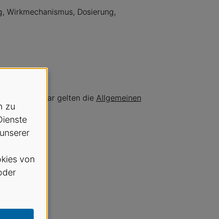
, Wirkmechanismus, Dosierung,
en zum Seminar gelten die
Allgemeinen
h zu
Dienste
 unserer
kies von
oder