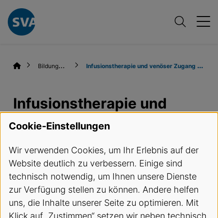
B
ildungsangebote
I
nfusionstherapie und venöser Zugang / Hybrid-Kurs (Infusion)
Infusionstherapie und
venöser Zugang / Hybrid-
Cookie-Einstellungen
Kurs (Infusion)
Wir verwenden Cookies, um Ihr Erlebnis auf der
Website deutlich zu verbessern. Einige sind
Termine und Anmeldung
technisch notwendig, um Ihnen unsere Dienste
zur Verfügung stellen zu können. Andere helfen
Kursbeschreibung
uns, die Inhalte unserer Seite zu optimieren. Mit
Klick auf „Zustimmen“ setzen wir neben technisch