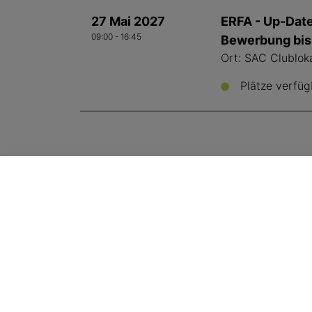
27 Mai 2027
ERFA - Up-Date
09:00 - 16:45
Bewerbung bis 
Ort: SAC Clublok
Plätze verfüg
SVA Geschäftsstelle
Aemmenmattstrasse 43
, 3123
Belp
+41 31 512 25 90
sekretariat@sva.ch