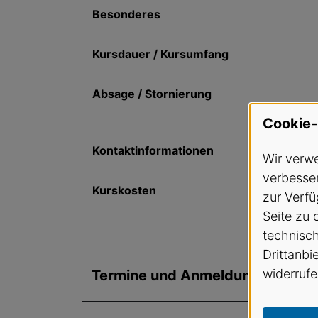
Besonderes
Kursdauer / Kursumfang
Absage / Stornierung
Cookie-
Kontaktinformationen
Wir verwe
verbesser
Kurskosten
zur Verfü
Seite zu 
technisc
Drittanbi
widerrufe
Termine und Anmeldung