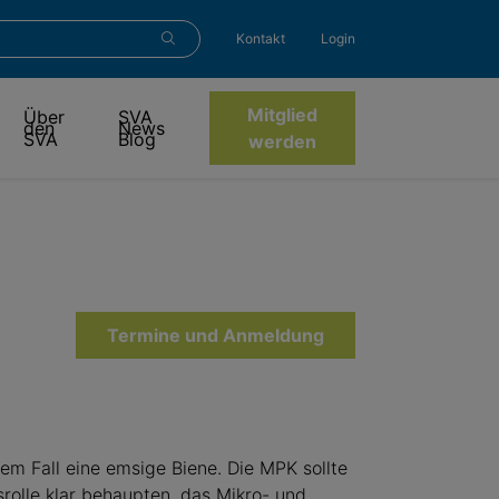
Kontakt
Login
Mitglied
Über
SVA
den
News
SVA
Blog
werden
Termine und Anmeldung
dem Fall eine emsige Biene. Die MPK sollte
srolle klar behaupten, das Mikro- und