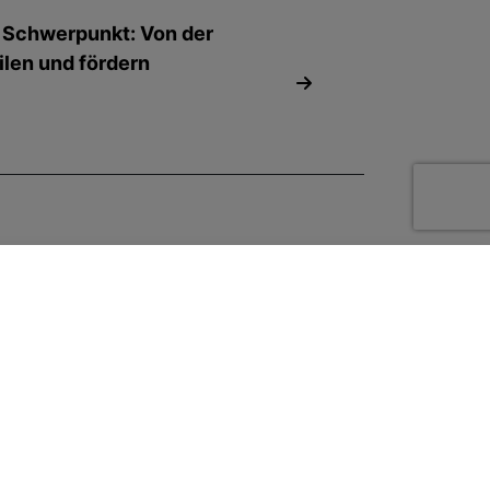
- Schwerpunkt: Von der
len und fördern
r die News anmelden
ail Adresse eingeben