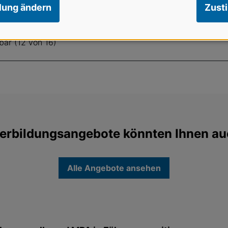
ührungsrolle und MPA in Führungsposition
llung ändern
Zust
- MPK in ihrer Führungsrolle und MPA in Führungsposition - 
bar (12 von 16)
erbildungsangebote könnten Ihnen au
Alle Angebote ansehen