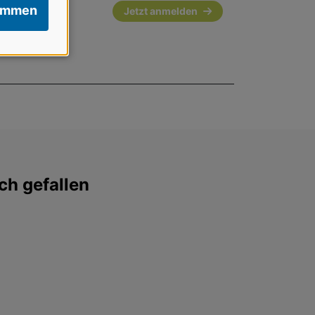
immen
Jetzt anmelden
Up-Date
ch gefallen