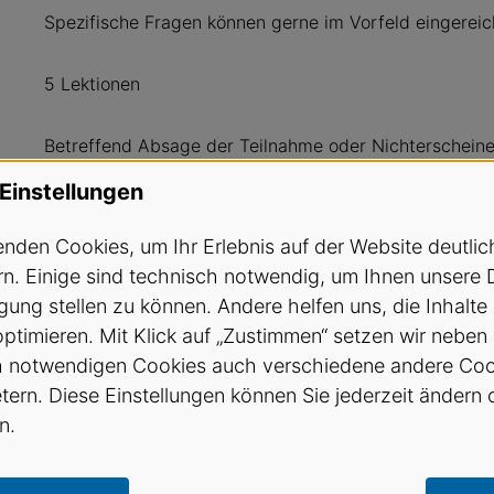
Spezifische Fragen können gerne im Vorfeld eingerei
5 Lektionen
Betreffend Absage der Teilnahme oder Nichterschein
Geschäftsbedingungen des SVA
.
Einstellungen
bildung@sva.ch / Tel. 031 512 25 90
nden Cookies, um Ihr Erlebnis auf der Website deutlic
n. Einige sind technisch notwendig, um Ihnen unsere 
SVA Mitglieder CHF 95.- Nichtmitglieder CHF 135.-
gung stellen zu können. Andere helfen uns, die Inhalte
optimieren. Mit Klick auf „Zustimmen“ setzen wir neben
h notwendigen Cookies auch verschiedene andere Coo
etern. Diese Einstellungen können Sie jederzeit ändern 
n.