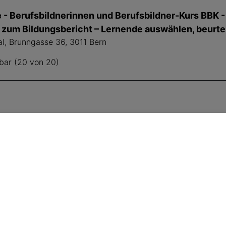
 - Berufsbildnerinnen und Berufsbildner-Kurs BBK 
zum Bildungsbericht – Lernende auswählen, beurtei
al, Brunngasse 36, 3011 Bern
bar (20 von 20)
SVA folgen
Fü
E-M