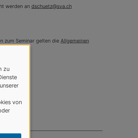
cht werden an
dschuetz@sva.ch
en zum Seminar gelten die
Allgemeinen
h zu
Dienste
 unserer
kies von
oder