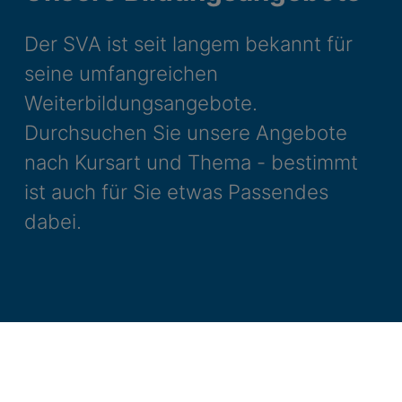
Der SVA ist seit langem bekannt für
seine umfangreichen
Weiterbildungsangebote.
Durchsuchen Sie unsere Angebote
nach Kursart und Thema - bestimmt
ist auch für Sie etwas Passendes
dabei.
Bildungsangebote