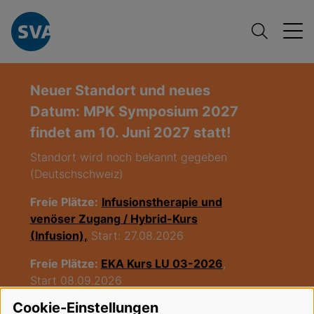
Neuer Standort und neues
Datum: MPK Symposium 2027
findet am 10. Juni 2027 statt!
Standort wird noch bekannt gegeben
(Deutschschweiz)
Freie Plätze:
Infusionstherapie und
venöser Zugang / Hybrid-Kurs
(Infusion),
Start: 27.08.2026
Freie Plätze:
EKA Kurs LU 03-2026
,
Start 08.09.2026
Cookie-Einstellungen